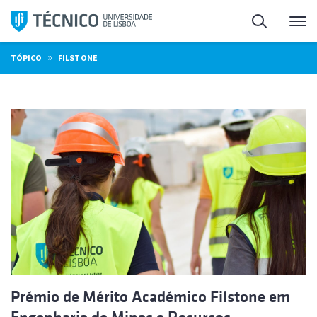
Saltar
Pesquisa
Me
para
o
»
TÓPICO
FILSTONE
conteúdo
Prémio de Mérito Académico Filstone em