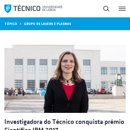
Saltar
Pesquisa
Me
para
o
»
TÓPICO
GRUPO DE LASERS E PLASMAS
conteúdo
Investigadora do Técnico conquista prémio