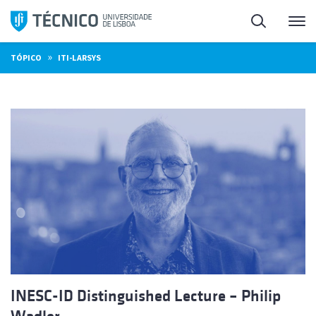
Saltar
Pesquisa
Me
para
o
»
TÓPICO
ITI-LARSYS
conteúdo
INESC-ID Distinguished Lecture – Philip