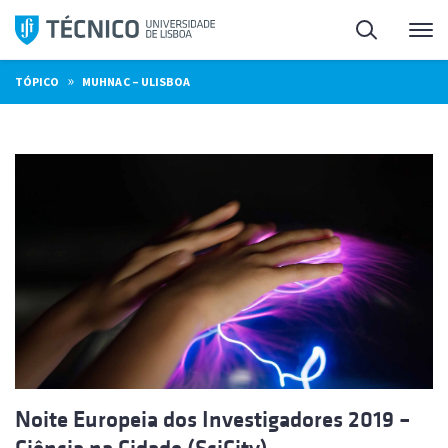
Saltar
Pesquisa
Me
para
o
»
TÓPICO
MUHNAC – ULISBOA
conteúdo
Noite Europeia dos Investigadores 2019 –