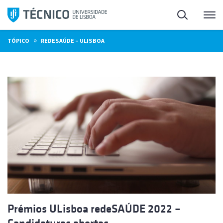
Saltar
Pesquisa
Me
para
o
»
TÓPICO
REDESAÚDE – ULISBOA
conteúdo
Prémios ULisboa redeSAÚDE 2022 –