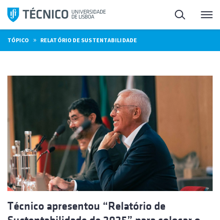
Saltar
Pesquisa
Me
para
o
»
TÓPICO
RELATÓRIO DE SUSTENTABILIDADE
conteúdo
Técnico apresentou “Relatório de