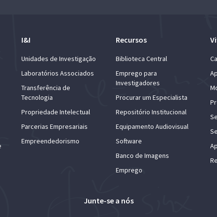
I&I
Recursos
Vi
Unidades de Investigação
Biblioteca Central
Ca
Laboratórios Associados
Emprego para
Ap
Investigadores
Transferência de
Mo
Tecnologia
Procurar um Especialista
Pr
Propriedade Intelectual
Repositório Institucional
Se
Parcerias Empresariais
Equipamento Audiovisual
Se
Empreendedorismo
Software
e
Ap
Banco de Imagens
Re
Emprego
Junte-se a nós