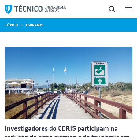
Saltar
Pesquisa
Me
para
o
»
TÓPICO
TSUNAMIS
conteúdo
Investigadores do CERIS participam na