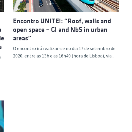
o
Encontro UNITE!: “Roof, walls and
a
open space – GI and NbS in urban
de
areas”
s
O encontro irá realizar-se no dia 17 de setembro de
2020, entre as 13h e as 16h40 (hora de Lisboa), via...
e