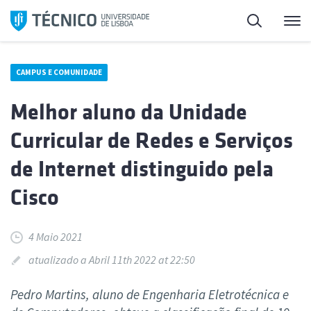
Saltar
Pesquisa
Me
para
o
conteúdo
CAMPUS E COMUNIDADE
Melhor aluno da Unidade
Curricular de Redes e Serviços
de Internet distinguido pela
Cisco
4 Maio 2021
atualizado a Abril 11th 2022 at 22:50
Pedro Martins, aluno de Engenharia Eletrotécnica e