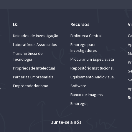
I&I
Recursos
Vi
Unidades de Investigação
Biblioteca Central
Ca
Laboratórios Associados
Emprego para
Ap
Investigadores
Transferência de
Mo
Tecnologia
Procurar um Especialista
Pr
Propriedade Intelectual
Repositório Institucional
Se
Parcerias Empresariais
Equipamento Audiovisual
Se
Empreendedorismo
Software
e
Ap
Banco de Imagens
Re
Emprego
Junte-se a nós