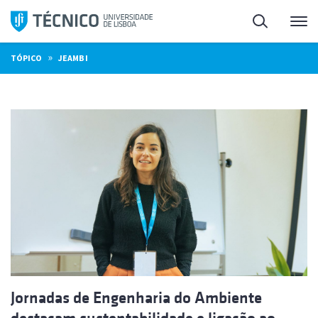
Saltar
Pesquisa
Me
para
o
»
TÓPICO
JEAMBI
conteúdo
Jornadas de Engenharia do Ambiente