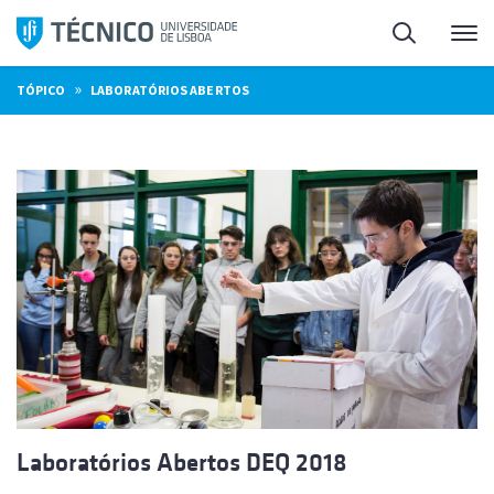
Saltar
Pesquisa
Me
para
o
»
TÓPICO
LABORATÓRIOS ABERTOS
conteúdo
Laboratórios Abertos DEQ 2018