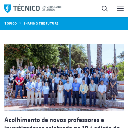
Saltar
Pesquisa
Me
para
o
»
TÓPICO
SHAPING THE FUTURE
conteúdo
Acolhimento de novos professores e