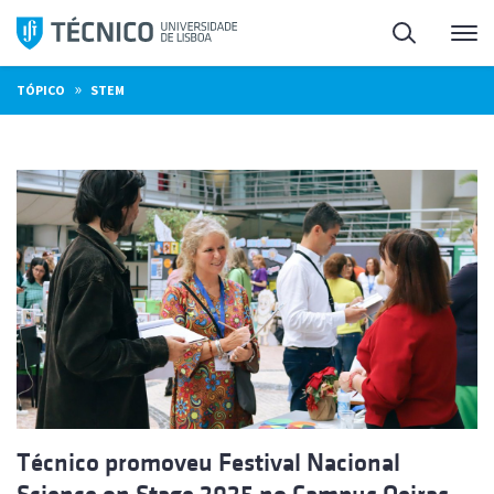
Saltar
Pesquisa
Me
para
o
»
TÓPICO
STEM
conteúdo
Técnico promoveu Festival Nacional