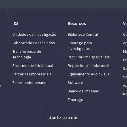
I&I
Recursos
Vi
Unidades de Investigação
Biblioteca Central
Ca
Laboratórios Associados
Emprego para
Ap
Investigadores
Transferência de
Mo
Tecnologia
Procurar um Especialista
Pr
Propriedade Intelectual
Repositório Institucional
Se
Parcerias Empresariais
Equipamento Audiovisual
Se
Empreendedorismo
Software
e
Ap
Banco de Imagens
Re
Emprego
Junte-se a nós