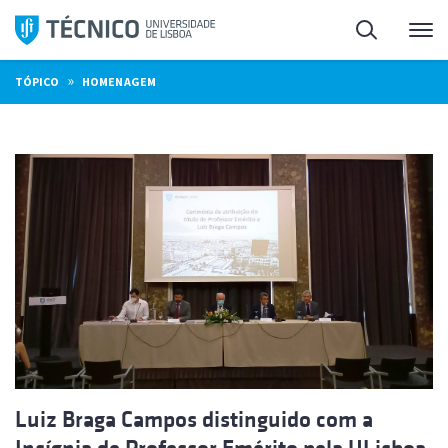
Saltar
Pesquisa
Me
para
o
»
TÓPICO
HOMENAGEM
conteúdo
Luiz Braga Campos distinguido com a