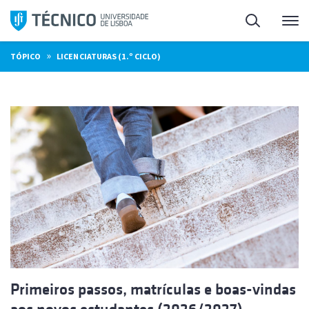
Saltar
Pesquisa
Me
para
o
»
TÓPICO
LICENCIATURAS (1.º CICLO)
conteúdo
Primeiros passos, matrículas e boas-vindas