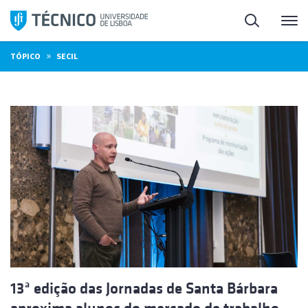
Saltar
Pesquisa
Me
para
o
»
TÓPICO
SECIL
conteúdo
13ª edição das Jornadas de Santa Bárbara