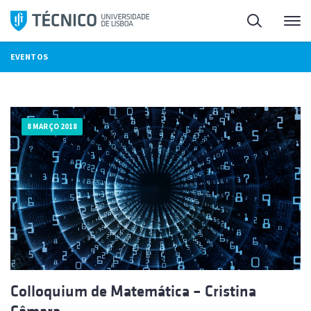
Saltar
Pesquisa
Me
para
o
EVENTOS
conteúdo
8 MARÇO 2018
Colloquium de Matemática – Cristina