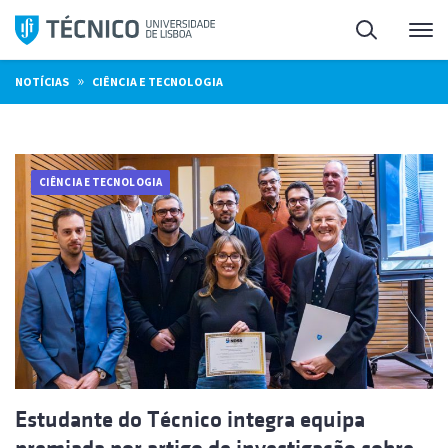
Saltar
Pesquisa
Me
para
o
»
NOTÍCIAS
CIÊNCIA E TECNOLOGIA
conteúdo
CIÊNCIA E TECNOLOGIA
Estudante do Técnico integra equipa