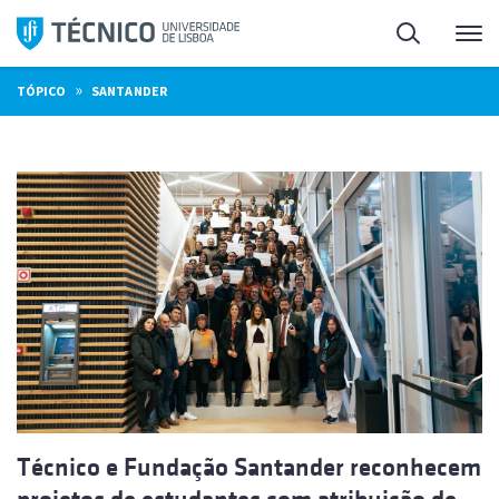
Saltar
Pesquisa
Me
para
o
»
TÓPICO
SANTANDER
conteúdo
Técnico e Fundação Santander reconhecem