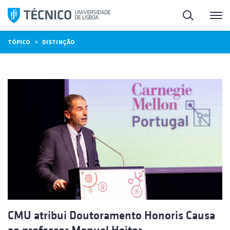
Saltar
Pesquisa
Me
para
o
»
TÓPICO
DISTINÇÃO
conteúdo
CMU atribui Doutoramento Honoris Causa