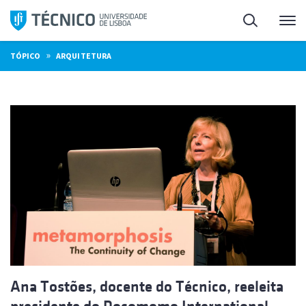
Saltar
Pesquisa
Me
para
o
»
TÓPICO
ARQUITETURA
conteúdo
Ana Tostões, docente do Técnico, reeleita