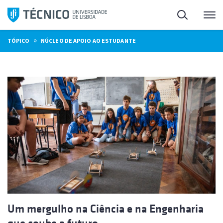
Saltar
Pesquisa
Me
para
o
»
TÓPICO
NÚCLEO DE APOIO AO ESTUDANTE
conteúdo
Um mergulho na Ciência e na Engenharia