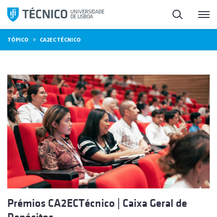
Saltar
Pesquisa
Me
para
o
»
TÓPICO
CA2ECTÉCNICO
conteúdo
Prémios CA2ECTécnico | Caixa Geral de