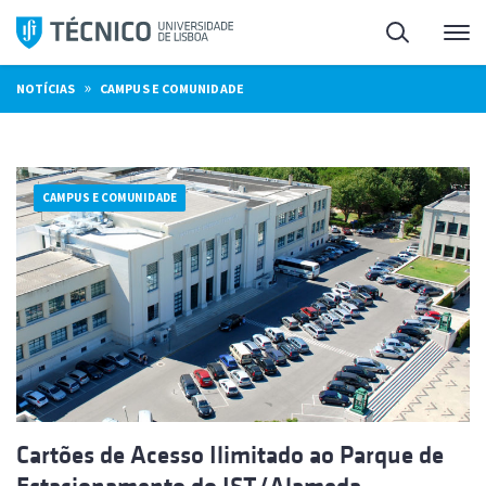
Saltar
Pesquisa
Me
para
o
»
NOTÍCIAS
CAMPUS E COMUNIDADE
conteúdo
CAMPUS E COMUNIDADE
Cartões de Acesso Ilimitado ao Parque de